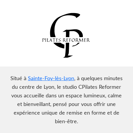
Mouvement. Bien-
Réserver un cours
être.
Une méthode douce et précise pour
CPilates Reformer
retrouver équilibre, posture et énergie
Votre studio de Pilates Reformer proche de Lyon
Situé à
Sainte-Foy-lès-Lyon
, à quelques minutes
du centre de Lyon, le studio CPilates Reformer
vous accueille dans un espace lumineux, calme
et bienveillant, pensé pour vous offrir une
expérience unique de remise en forme et de
bien-être.